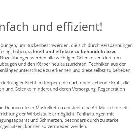
fach und effizient!
Übungen, um Rückenbeschwerden, die sich durch Verspannungen
festigt haben,
schnell und effektiv zu behandeln bzw.
e Einzelübungen werden alle wichtigen Gelenke zentriert, um
ubeugen und den Körper neu auszurichten. Techniken aus der
einlängenunterschiede zu erkennen und diese selbst zu beheben.
erkettung entsteht im Körper eine nach oben ziehende Kraft, die
en und Gelenke mindert und deren Versorgung, Regeneration
nd Dehnen dieser Muskelketten entsteht eine Art Muskelkorsett,
frichtung der Wirbelsäule ermöglicht. Fehlhaltungen mit
egungsapparat und Schmerzen, besonders durch zu starke
anges Sitzen, können so vermieden werden.