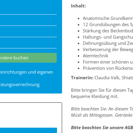
Inhalt:
Anatomische Grundkenn
12 Grundübungen des Spi
Stärkung des Beckenbo
Haltungs- und Gangschu
Dehnungsübung und Zent
Verbesserung der Bewegl
Atemtechnik
andere buchen
Formen einer schönen un
Prävention von Rücken
seinrichtungen und eigenen
Trainerin:
Claudia Valk, Shia
eistungsverrechnung
Bitte bringen Sie für diesen T
bequeme Kleidung mit.
Bitte beachten Sie: An diesem 
Müsli als Mittagessen. Getränk
Bitte beachten Sie unsere AG