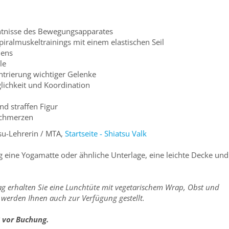
tnisse des Bewegungsapparates
ralmuskeltrainings mit einem elastischen Seil
dens
le
rierung wichtiger Gelenke
ichkeit und Koordination
d straffen Figur
schmerzen
tsu-Lehrerin / MTA,
Startseite - Shiatsu Valk
ag eine Yogamatte oder ähnliche Unterlage, eine leichte Decke und
Tag erhalten Sie eine Lunchtüte mit vegetarischem Wrap, Obst und
e werden Ihnen auch zur Verfügung gestellt.
B vor Buchung.