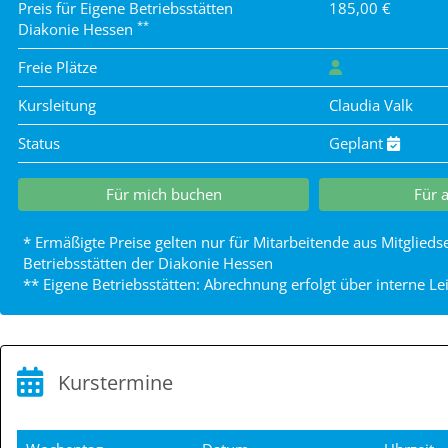
Preis für Eigene Betriebsstätten
185,00 €
**
Diakonie Hessen
Freie Plätze
Kursleitung
Claudia Valk
Status
Geplant
Für mich buchen
Für 
* Ermäßigte Preise gelten nur für Mitarbeitende aus Mitglied
Betriebsstätten der Diakonie Hessen
** Eigene Betriebsstätten: Abrechnung erfolgt über interne L
Kurstermine