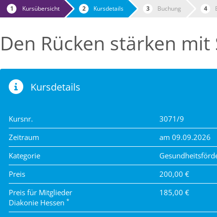
Kursübersicht
Kursdetails
Buchung
Den Rücken stärken mit S
Kursdetails
Kursnr.
3071/9
Zeitraum
am 09.09.2026
Kategorie
Gesundheitsförd
Preis
200,00 €
Preis für Mitglieder
185,00 €
*
Diakonie Hessen