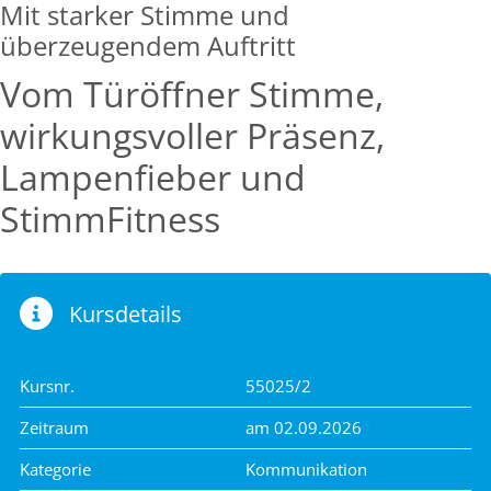
Mit starker Stimme und
überzeugendem Auftritt
Vom Türöffner Stimme,
wirkungsvoller Präsenz,
Lampenfieber und
StimmFitness
Kursdetails
Kursnr.
55025/2
Zeitraum
am 02.09.2026
Kategorie
Kommunikation