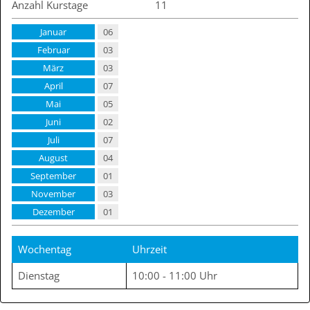
Anzahl Kurstage
11
Januar
06
Februar
03
März
03
April
07
Mai
05
Juni
02
Juli
07
August
04
September
01
November
03
Dezember
01
Wochentag
Uhrzeit
Dienstag
10:00 - 11:00 Uhr