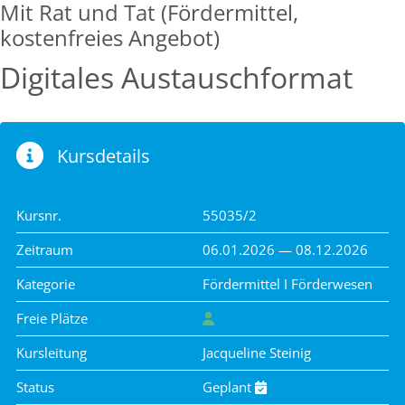
Mit Rat und Tat (Fördermittel,
kostenfreies Angebot)
Digitales Austauschformat
Kursdetails
Kursnr.
55035/2
Zeitraum
06.01.2026 — 08.12.2026
Kategorie
Fördermittel I Förderwesen
Freie Plätze
Kursleitung
Jacqueline Steinig
Status
Geplant