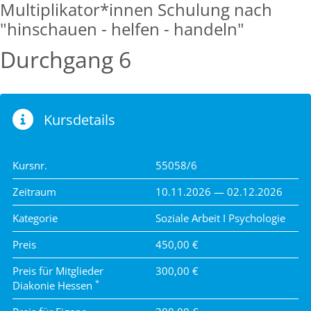
Multiplikator*innen Schulung nach
"hinschauen - helfen - handeln"
Durchgang 6
Kursdetails
Kursnr.
55058/6
Zeitraum
10.11.2026 — 02.12.2026
Kategorie
Soziale Arbeit I Psychologie
Preis
450,00 €
Preis für Mitglieder
300,00 €
*
Diakonie Hessen