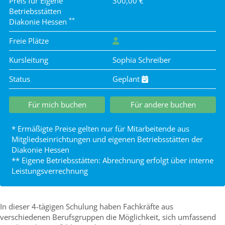
Preis für Eigene
300,00 €
Betriebsstätten
**
Diakonie Hessen
Freie Plätze
Kursleitung
Sophia Schreiber
Status
Geplant
Für mich buchen
Für andere buchen
* Ermäßigte Preise gelten nur für Mitarbeitende aus
Mitgliedseinrichtungen und eigenen Betriebsstätten der
Diakonie Hessen
** Eigene Betriebsstätten: Abrechnung erfolgt über interne
Leistungsverrechnung
In dieser 4-tägigen Schulung haben Fachkräfte aus
verschiedenen Berufsgruppen die Möglichkeit, sich umfassend