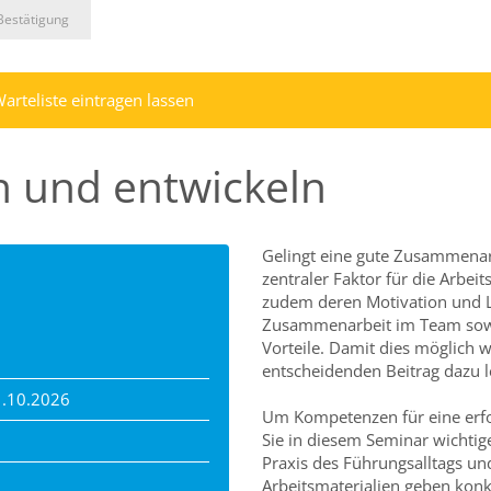
Bestätigung
Warteliste eintragen lassen
n und entwickeln
Gelingt eine gute Zusammenarb
zentraler Faktor für die Arbe
zudem deren Motivation und Lei
Zusammenarbeit im Team sowohl
Vorteile. Damit dies möglich
entscheidenden Beitrag dazu l
1.10.2026
Um Kompetenzen für eine erfo
Sie in diesem Seminar wichtig
Praxis des Führungsalltags und
Arbeitsmaterialien geben konk