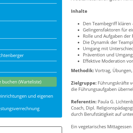
Inhalte
Den Teambegriff klären
Gelingensfaktoren für e
Rolle und Aufgaben der 
Die Dynamik der Teamp
Umgang mit Unterschie
Prävention und Umgang 
ichtenberger
Effektive Moderation v
Methodik:
Vortrag, Übungen, 
 buchen (Warteliste)
Zielgruppe:
Führungskräfte v
die Führungsaufgaben übern
seinrichtungen und eigenen
Referentin:
Paula G. Lichtenb
Coach, Dipl. Religionspädagog
eistungsverrechnung
durch Berufstätigkeit auf unt
Ein vegetarisches Mittagessen 