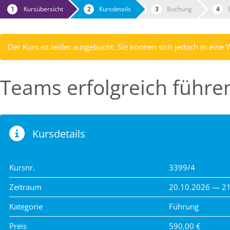
Kursübersicht
Kursdetails
Buchung
Der Kurs ist leider ausgebucht. Sie können sich jedoch in eine 
Teams erfolgreich führe
Kursdetails
Kursnr.
3399/4
Zeitraum
20.10.2026 — 2
Kategorie
Führung
Preis
590,00 €