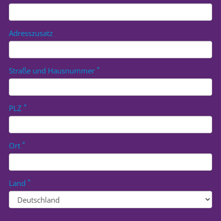
Adresszusatz
*
Straße und Hausnummer
*
PLZ
*
Ort
*
Land