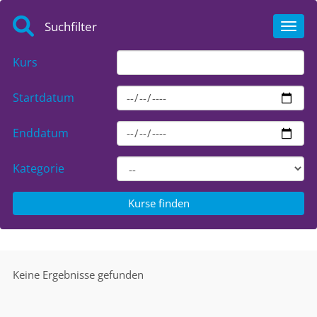
Suchfilter
Toggl
Kurs
Startdatum
Enddatum
Kategorie
Keine Ergebnisse gefunden