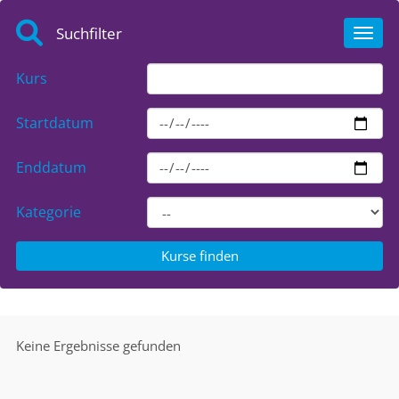
Suchfilter
Toggl
Kurs
Startdatum
Enddatum
Kategorie
Keine Ergebnisse gefunden