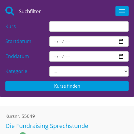
Suchfilter
Toggl
Kurs
Startdatum
Enddatum
Kategorie
Kursnr.
55049
Die Fundraising Sprechstunde