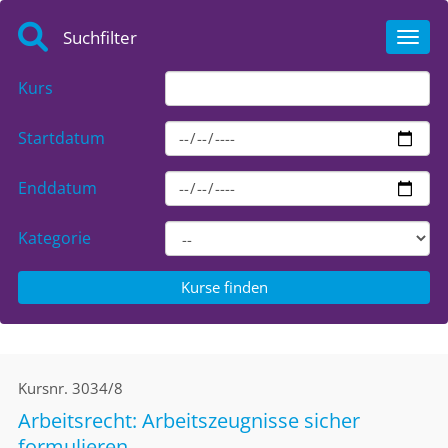
Suchfilter
Toggl
Kurs
Startdatum
Enddatum
Kategorie
Kursnr.
3034/8
Arbeitsrecht: Arbeitszeugnisse sicher
formulieren