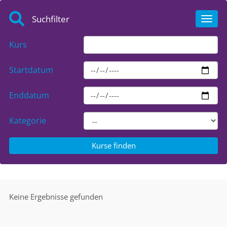
Suchfilter
Toggl
Kurs
Startdatum
Enddatum
Kategorie
Keine Ergebnisse gefunden