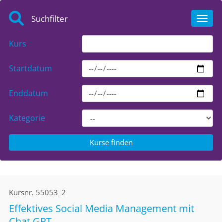
Suchfilter
Toggl
Kurs
Startdatum
Enddatum
Kategorie
Kursnr.
55053_2
Effektives Social Media Management mit
Chat GPT